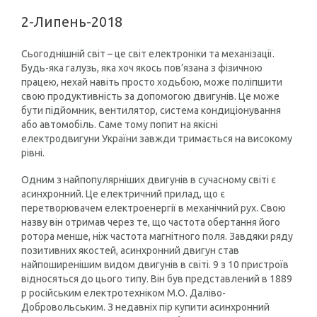
2-Липень-2018
Сьогоднішній світ – це світ електроніки та механізації.
Будь-яка галузь, яка хоч якось пов’язана з фізичною
працею, нехай навіть просто ходьбою, може поліпшити
свою продуктивність за допомогою двигунів. Це може
бути підйомник, вентилятор, система кондиціонування
або автомобіль. Саме тому попит на якісні
електродвигуни України завжди тримається на високому
рівні.
Одним з найпопулярніших двигунів в сучасному світі є
асинхронний. Це електричний прилад, що є
перетворювачем електроенергії в механічний рух. Свою
назву він отримав через те, що частота обертання його
ротора менше, ніж частота магнітного поля. Завдяки ряду
позитивних якостей, асинхронний двигун став
найпоширенішим видом двигунів в світі. 9 з 10 пристроїв
відносяться до цього типу. Він був представлений в 1889
р російським електротехніком М.О. Даліво-
Добровольським. З недавніх пір купити асинхронний